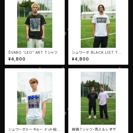
ŠVABO “LEO” ART Tシャツ
シュワーボ BLACK LIST Tシャ
ツ
¥4,800
¥4,800
シュワーボトーキョー ドット絵T
線画Tシャツ-秀人＆レオザ