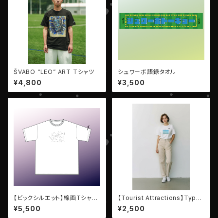
ŠVABO “LEO” ART Tシャツ
シュワーボ語録タオル
¥4,800
¥3,500
【ビックシルエット】線画Tシャ
【Tourist Attractions】Type
ツ-秀人＆レオザ
Hasaki
¥5,500
¥2,500