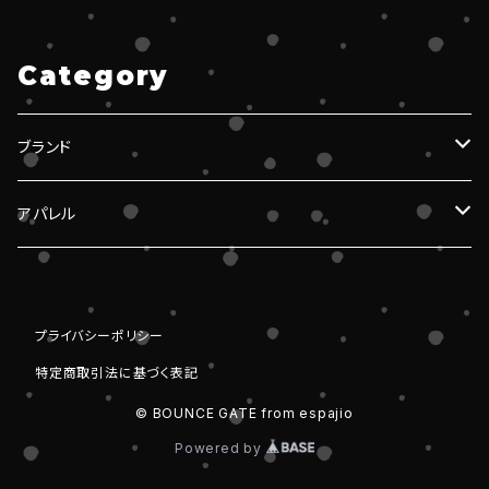
Category
ブランド
espajio
アパレル
SVABO TOKYO
T-シャツ
プライバシーポリシー
Everyday
ドライTシャツ
ポロシャツ
特定商取引法に基づく表記
ヘビーウェイトTシャツ
マフラータオル
© BOUNCE GATE from espajio
Powered by
ドライロングスリーブTシャツ